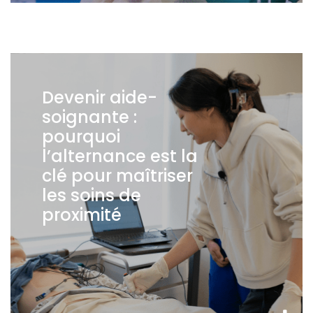
Devenir aide-
soignante :
pourquoi
l’alternance est la
clé pour maîtriser
les soins de
proximité