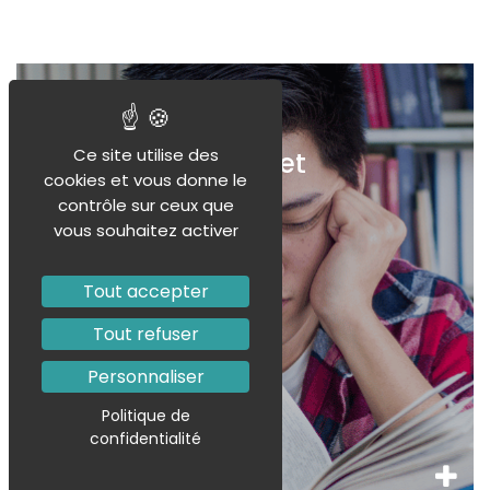
Qu’est-ce que
Ce site utilise des
l’échec scolaire et
cookies et vous donne le
comment le
contrôle sur ceux que
surmonter ?
vous souhaitez activer
Tout accepter
Tout refuser
Personnaliser
Politique de
confidentialité