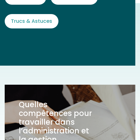
Trucs & Astuces
Quelles
compétences pour
travailler dans
l’administration et
la gestion