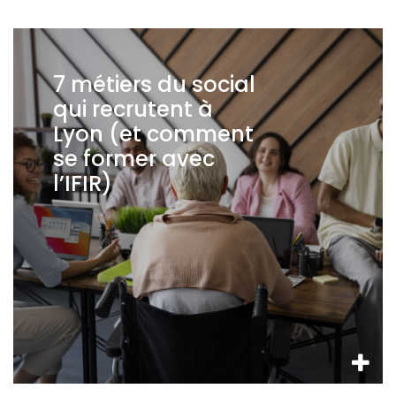
7 métiers du social
qui recrutent à
Lyon (et comment
se former avec
l’IFIR)