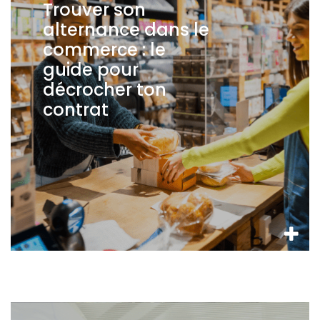
Trouver son
alternance dans le
commerce : le
guide pour
décrocher ton
contrat