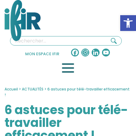
Panneau de gestion des cookies
Ouv
Facebook
Instagram
LinkedIn
YouTube
MON ESPACE IFIR
Channel
Accueil
>
ACTUALITÉS
>
6 astuces pour télé-travailler efficacement
!
6 astuces pour télé-
travailler
efficacement !