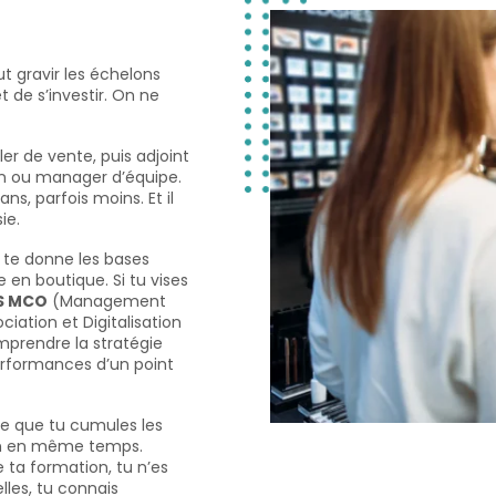
t gravir les échelons
t de s’investir. On ne
ller de vente, puis adjoint
in ou manager d’équipe.
s, parfois moins. Et il
ie.
te donne les bases
en boutique. Si tu vises
S MCO
(Management
iation et Digitalisation
omprendre la stratégie
erformances d’un point
ce que tu cumules les
in en même temps.
e ta formation, tu n’es
lles, tu connais