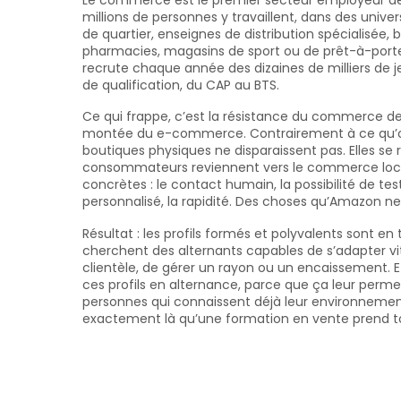
millions de personnes y travaillent, dans des univers
de quartier, enseignes de distribution spécialisée,
pharmacies, magasins de sport ou de prêt-à-porter
recrute chaque année des dizaines de milliers de j
de qualification, du CAP au BTS.
Ce qui frappe, c’est la résistance du commerce de
montée du e-commerce. Contrairement à ce qu’on 
boutiques physiques ne disparaissent pas. Elles se 
consommateurs reviennent vers le commerce local
concrètes : le contact humain, la possibilité de test
personnalisé, la rapidité. Des choses qu’Amazon ne 
Résultat : les profils formés et polyvalents sont en
cherchent des alternants capables de s’adapter v
clientèle, de gérer un rayon ou un encaissement. Et
ces profils en alternance, parce que ça leur perme
personnes qui connaissent déjà leur environnement 
exactement là qu’une formation en vente prend to