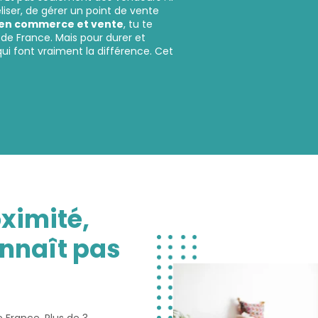
liser, de gérer un point de vente
en commerce et vente
, tu te
s de France. Mais pour durer et
i font vraiment la différence. Cet
ximité,
onnaît pas
France. Plus de 3