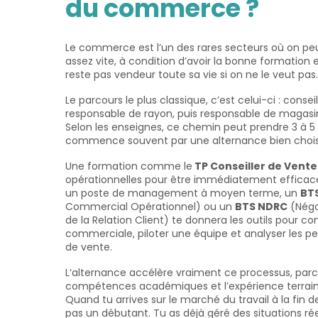
du commerce ?
Le commerce est l’un des rares secteurs où on peu
assez vite, à condition d’avoir la bonne formation e
reste pas vendeur toute sa vie si on ne le veut pas.
Le parcours le plus classique, c’est celui-ci : consei
responsable de rayon, puis responsable de magas
Selon les enseignes, ce chemin peut prendre 3 à 5 an
commence souvent par une alternance bien chois
Une formation comme le
TP Conseiller de Vente
opérationnelles pour être immédiatement efficace 
un poste de management à moyen terme, un
BT
Commercial Opérationnel) ou un
BTS NDRC
(Négoc
de la Relation Client) te donnera les outils pour c
commerciale, piloter une équipe et analyser les p
de vente.
L’alternance accélère vraiment ce processus, par
compétences académiques et l’expérience terra
Quand tu arrives sur le marché du travail à la fin d
pas un débutant. Tu as déjà géré des situations rée