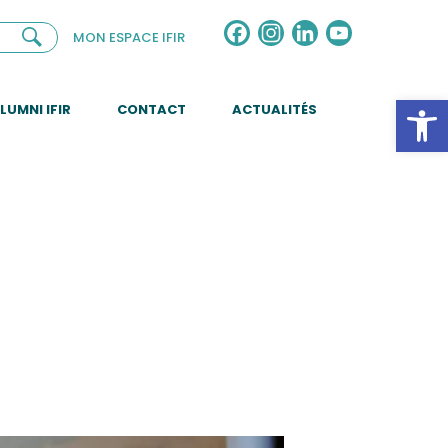
Facebook
Instagram
LinkedIn
YouTube
MON ESPACE IFIR
Channel
Ouv
LUMNI IFIR
CONTACT
ACTUALITÉS