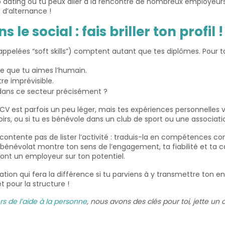
 job dating où tu peux aller à la rencontre de nombreux employe
 d’alternance !
le social : fais briller ton profil 
ppelées “soft skills”) comptent autant que tes diplômes. Pour t
 que tu aimes l’humain.
re imprévisible.
 dans ce secteur précisément ?
CV est parfois un peu léger, mais tes expériences personnelles 
devoirs, ou si tu es bénévole dans un club de sport ou une associa
contente pas de lister l’activité : traduis-la en compétences co
 bénévolat montre ton sens de l’engagement, ta fiabilité et ta c
ront un employeur sur ton potentiel.
ivation qui fera la différence si tu parviens à y transmettre ton
 pour la structure !
s de l’aide à la personne
, nous avons des clés pour toi, jette un 