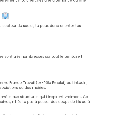
ulièrement si tu cherches une alternance dans le
l
e secteur du social, tu peux donc orienter tes
es sont très nombreuses sur tout le territoire !
omme France Travail (ex-Pôle Emploi) ou LinkedIn,
ssociations ou des mairies.
anées aux structures qui t’inspirent vraiment. Ce
aines, n’hésite pas à passer des coups de fils ou à