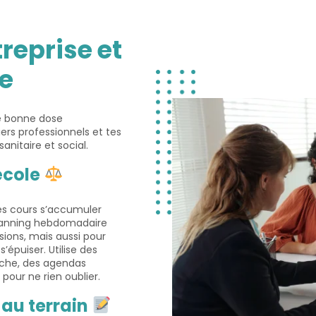
treprise et
e
e bonne dose
iers professionnels et tes
anitaire et social.
 école
 tes cours s’accumuler
planning hebdomadaire
isions, mais aussi pour
’épuiser. Utilise des
oche, des agendas
pour ne rien oublier.
au terrain