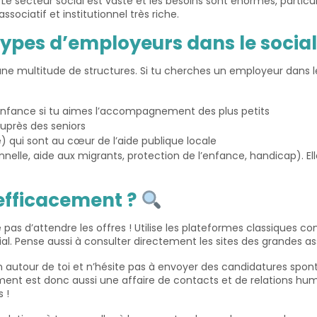
 Le secteur social est vaste et les besoins sont énormes, partic
sociatif et institutionnel très riche.
 types d’employeurs dans le socia
 une multitude de structures. Si tu cherches un employeur dans l
e enfance si tu aimes l’accompagnement des plus petits
auprès des seniors
qui sont au cœur de l’aide publique locale
nnelle, aide aux migrants, protection de l’enfance, handicap). Ell
efficacement ?
pas d’attendre les offres ! Utilise les plateformes classiques c
cial. Pense aussi à consulter directement les sites des grandes a
 autour de toi et n’hésite pas à envoyer des candidatures spont
ement est donc aussi une affaire de contacts et de relations hum
 !