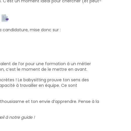
urs. C’est un moment idéal pour chercher (et peut-
!
a candidature, mise donc sur :
valent de l’or pour une formation à un métier
tion, c’est le moment de le mettre en avant.
ncrètes ! Le babysitting prouve ton sens des
apacité à travailler en équipe. Ce sont
 enthousiasme et ton envie d’apprendre. Pense à la
œil à notre guide !