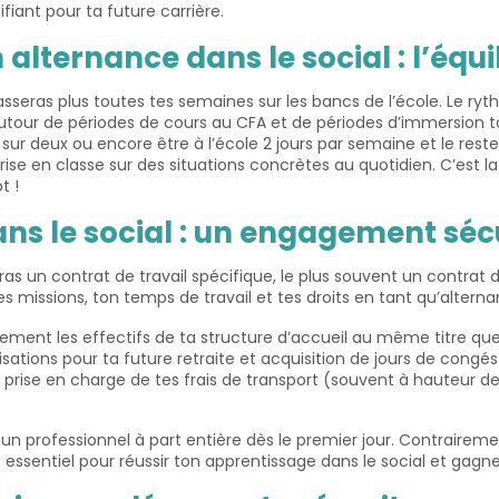
iant pour ta future carrière.
lternance dans le social : l’équil
sseras plus toutes tes semaines sur les bancs de l’école. Le ryt
 autour de périodes de cours au CFA et de périodes d’immersion
 sur deux ou encore être à l’école 2 jours par semaine et le re
se en classe sur des situations concrètes au quotidien. C’est l
t !
ans le social : un engagement séc
neras un contrat de travail spécifique, le plus souvent un contrat
s missions, ton temps de travail et tes droits en tant qu’alterna
llement les effectifs de ta structure d’accueil au même titre que
sations pour ta future retraite et acquisition de jours de con
 prise en charge de tes frais de transport (souvent à hauteur de
oi un professionnel à part entière dès le premier jour. Contraire
t essentiel pour réussir ton apprentissage dans le social et gagn