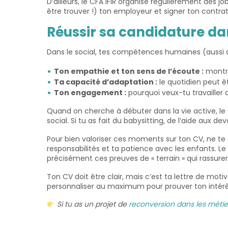
D’ailleurs, le CFA IFIR organise régulièrement des
être trouver !) ton employeur et signer ton contrat
Réussir sa candidature dans 
Dans le social, tes compétences humaines (aussi a
Ton empathie et ton sens de l’écoute :
montre
Ta capacité d’adaptation :
le quotidien peut êt
Ton engagement :
pourquoi veux-tu travailler
Quand on cherche à débuter dans la vie active, le 
social. Si tu as fait du babysitting, de l’aide aux 
Pour bien valoriser ces moments sur ton CV, ne te 
responsabilités et ta patience avec les enfants. Le
précisément ces preuves de « terrain » qui rassure
Ton CV doit être clair, mais c’est ta lettre de mot
personnaliser au maximum pour prouver ton intérêt
Si tu as un projet de
reconversion dans les métier