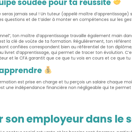
quipe soudée pour ta réussite
ne seras jamais seul ! Un tuteur (appelé maître d’apprentissage)
 questions et de t’aider à monter en compétences sur les gestes
onnel”, ton maître d’apprentissage travaille également main da
se est la clé de voûte de ta formation. Régulièrement, ton réfé
e sont confiées correspondent bien au référentiel de ton diplôme,
 livret d’apprentissage, qui permet de tracer ton évolution. C’est
tuteur et le CFA garantit que ce que tu vois en cours et ce que tu
r apprendre
 formation est prise en charge et tu perçois un salaire chaque 
st une indépendance financière non négligeable qui te permet d
er son employeur dans le s