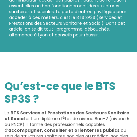
essentielles au bon fonctionnement des structures
sanitaires et sociales. La porte d’entrée privilégiée pour
accéder à ces métiers, c’est le BTS SP3S (Services et
Prestations des Secteurs Sanitaire et Social). Dans cet
article, on te dit tout : programme, débouchés,
alternance à Lyon et conseils pour réussir.
Qu’est-ce que le BTS
SP3S ?
Le
BTS Services et Prestations des Secteurs Sanitaire
et Social
est un diplôme d’État de niveau Bac+2 (niveau 5
au RNCP). Il forme des professionnels capables
d’
accompagner, conseiller et orienter les publics
au
sein de structures sanitaires, sociales ou médico-sociales.