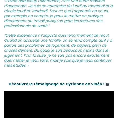
“J’aime beaucoup l’alternance, c’est une autre manière
d’apprendre. Je suis en entreprise du lundi au mercredi et à
l’école jeudi et vendredi. Tout ce que j’apprends en cours,
par exemple en compta, je peux le mettre en pratique
directement au travail puisqu’on gère les factures des
professionnels de santé.”
“Cette expérience m’apporte aussi énormément de recul.
Quand on accueille une famille, on se rend compte qu’il y a
parfois des problèmes de logement, de papiers, plein de
choses derrière. Du coup, je suis beaucoup moins dans le
jugement. Pour la suite, je ne sais pas encore exactement
quel métier je veux faire, mais je sais que je veux continuer
mes études. »
Découvre le témoignage de Cyrianne en vidéo !