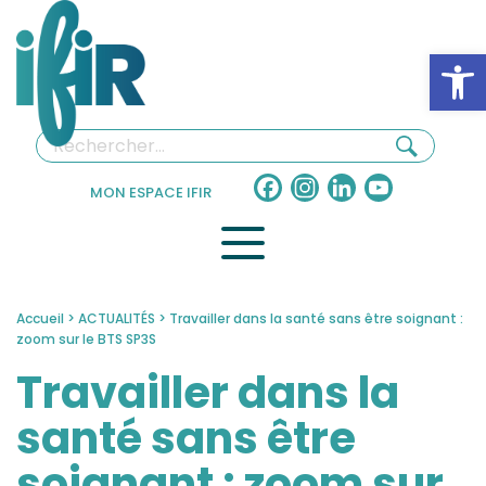
Panneau de gestion des cookies
Ouv
Facebook
Instagram
LinkedIn
YouTube
MON ESPACE IFIR
Channel
Accueil
>
ACTUALITÉS
>
Travailler dans la santé sans être soignant :
zoom sur le BTS SP3S
Travailler dans la
santé sans être
soignant : zoom sur