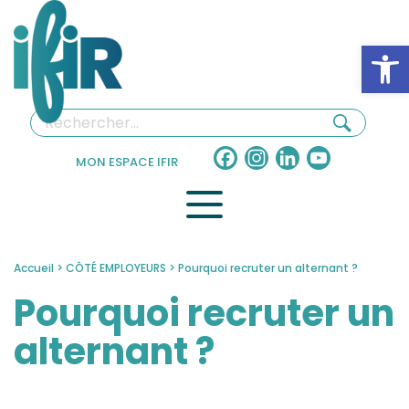
Panneau de gestion des cookies
Ouv
Facebook
Instagram
LinkedIn
YouTube
MON ESPACE IFIR
Channel
Accueil
>
CÔTÉ EMPLOYEURS
>
Pourquoi recruter un alternant ?
Pourquoi recruter un
alternant ?