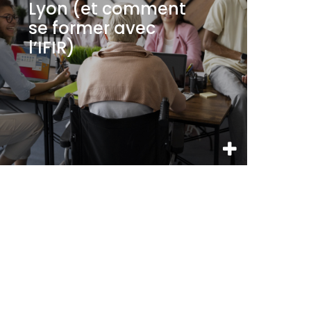
Lyon (et comment
se former avec
l’IFIR)