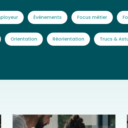
ployeur
Événements
Focus métier
Fo
Orientation
Réorientation
Trucs & Ast