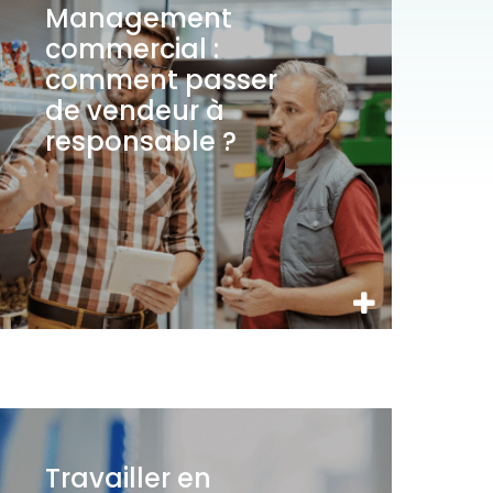
Management
commercial :
comment passer
de vendeur à
responsable ?
Travailler en