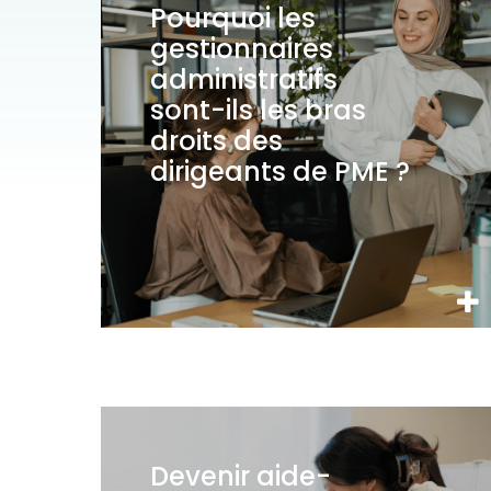
Pourquoi les
gestionnaires
administratifs
sont-ils les bras
droits des
dirigeants de PME ?
Devenir aide-