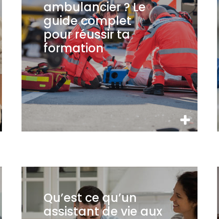
ambulancier ? Le
guide complet
pour réussir ta
formation
Qu’est ce qu’un
assistant de vie aux