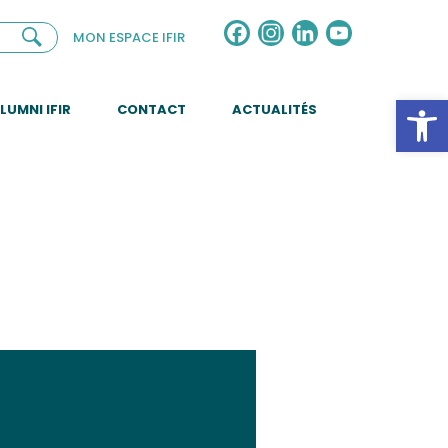
Facebook
Instagram
LinkedIn
YouTube
MON ESPACE IFIR
Channel
Ouv
LUMNI IFIR
CONTACT
ACTUALITÉS