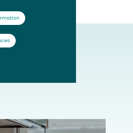
rmation
uces