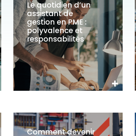
Le quotidien d’un
assistant de
gestion en PME :
polyvalence et
responsabilités
Comment devenir