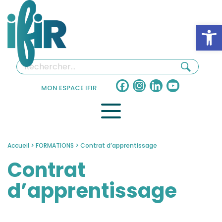
Panneau de gestion des cookies
Ouv
Facebook
Instagram
LinkedIn
YouTube
MON ESPACE IFIR
Channel
Accueil
>
FORMATIONS
>
Contrat d’apprentissage
Contrat
d’apprentissage