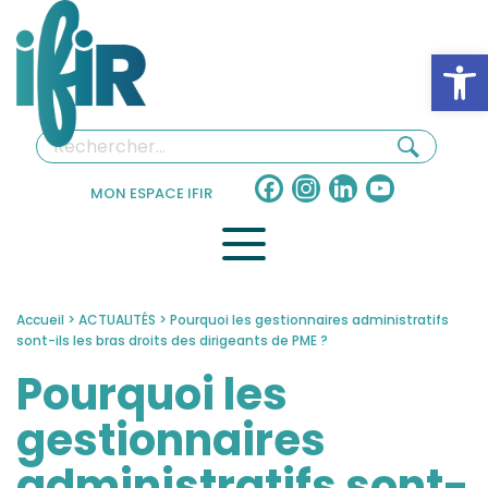
Panneau de gestion des cookies
Ouv
Facebook
Instagram
LinkedIn
YouTube
MON ESPACE IFIR
Channel
Accueil
>
ACTUALITÉS
>
Pourquoi les gestionnaires administratifs
sont-ils les bras droits des dirigeants de PME ?
Pourquoi les
gestionnaires
administratifs sont-