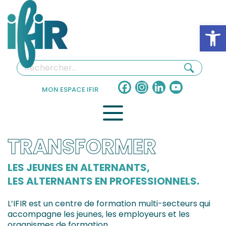
Panneau de gestion des cookies
Ouv
Facebook
Instagram
LinkedIn
YouTube
MON ESPACE IFIR
Channel
TRANSFORMER
LES JEUNES EN ALTERNANTS,
LES ALTERNANTS EN PROFESSIONNELS.
L’IFIR est un centre de formation multi-secteurs qui
accompagne les jeunes, les employeurs et les
organismes de formation