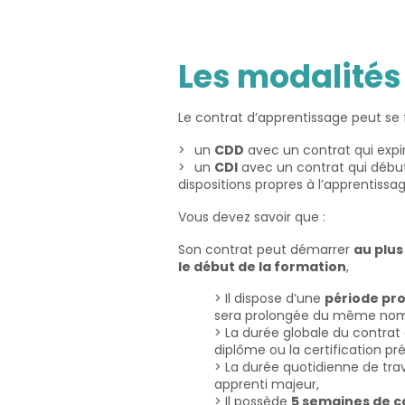
Les modalités
Le contrat d’apprentissage peut se f
un
CDD
avec un contrat qui expir
un
CDI
avec un contrat qui débute
dispositions propres à l’apprentissag
Vous devez savoir que :
Son contrat peut démarrer
au plus
le début de
l
a formation
,
> Il dispose d’une
période pro
sera prolongée du même nomb
> La durée globale du contrat
diplôme ou la certification pr
> La durée quotidienne de trav
apprenti
majeur
,
> Il possède
5 semaines de 