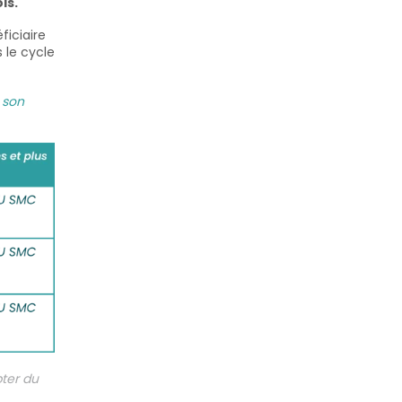
is.
éficiaire
 le cycle
 son
pter du