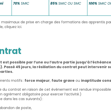
ts maximaux de prise en charge des formation
s
des
apprentis
pa
le,
cliquez ici
.
ntrat
t est possible par l’une ou l’autre partie jusqu’à l’échéanc
. Passé 45 jours, la résiliation du contrat peut intervenir s
parties.
érents motifs :
force majeur
,
faute grave
ou
inaptitude con
te du contrat en raison de cet événement est rendue impossible
un agrément obligatoire pour exercer l’activité.)
e dans les cas suivants) :
 abandon de poste,