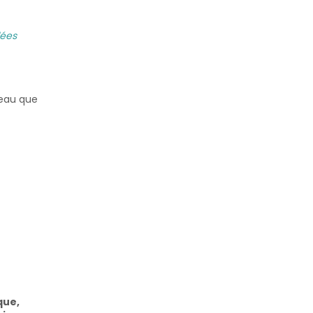
lées
veau que
que,