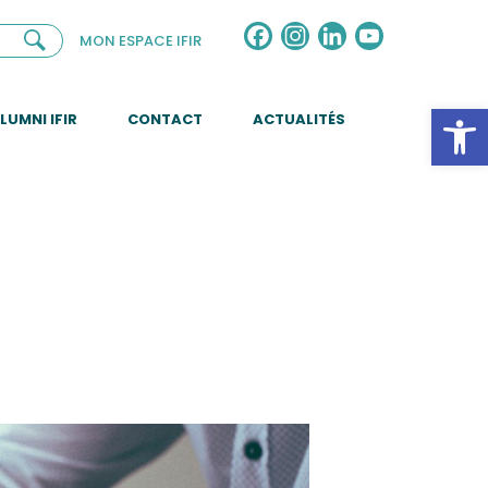
Facebook
Instagram
LinkedIn
YouTube
MON ESPACE IFIR
Channel
Ouv
LUMNI IFIR
CONTACT
ACTUALITÉS