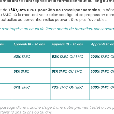
 temps entre l’entreprise et la formation tout au long du mo
st de
1 867,02
€
BRUT pour 35h de travail par semaine
, le bén
u SMIC où le montant varie selon son âge et sa progression dans
ractuelles ou conventionnelles peuvent être plus favorables.
 d’entreprise en cours de 2
ème
année de formation, conservera
au passage d’une tranche d’âge à une autre prennent effet à com
tteint 18 ans, 21 ans ou 26 ans.