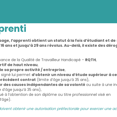
prenti
ge, l’apprenti obtient un statut à la fois d’étudiant et de 
e 16 ans et jusqu’à 29 ans révolus. Au-delà, il existe des dér
ssance de la Qualité de Travailleur Handicapé –
RQTH
,
rtif de haut niveau
,
e sa propre activité / entreprise
,
 signé lui permet
d’obtenir un niveau d’étude supérieur à ce
précédent contrat
(limite d’âge jusqu’à 35 ans),
r des causes indépendantes de sa volonté
ou suite à une i
 d’âge jusqu’à 35 ans),
 à l’obtention de son diplôme ou titre professionnel visé en
d’âge).
oivent obtenir une autorisation préfectorale pour exercer une act