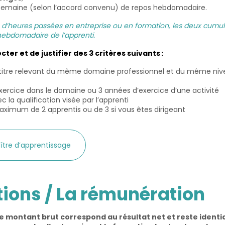
ar semaine (selon l’accord convenu) de repos hebdomadaire.
d’heures passées en entreprise ou en formation, les deux cumu
hebdomadaire de l’apprenti.
ter et de justifier des 3 critères suivants :
/titre relevant du même domaine professionnel et du même ni
xercice dans le domaine ou 3 années d’exercice
d’un
e
activité
 la qualification visée par l’
apprenti
maximum de 2
apprentis
ou de 3 s
i vous êtes
dirigeant
maître d’apprentissage
ions / La rémunération
 le montant brut correspond au résultat net et reste identi