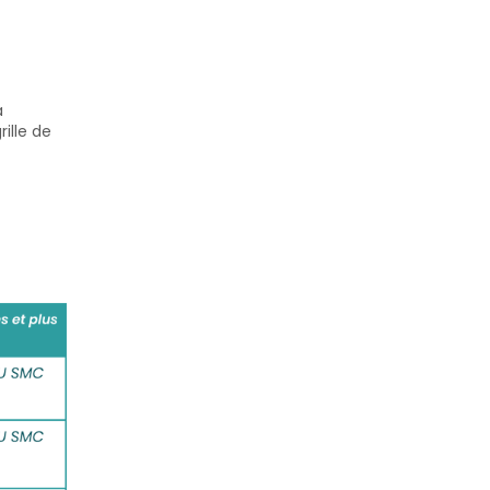
a
ille de