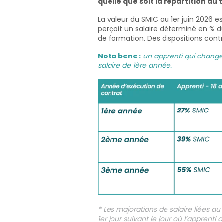
quelle que soit la répartition du
La valeur du SMIC au 1er juin
2026 e
perçoit un salaire déterminé en % d
de formation. Des dispositions cont
Nota bene :
un
apprenti qui change
salaire de 1
ère
année.
* Les majorations de salaire liées 
1
er
jour suivant le jour où l’apprenti a