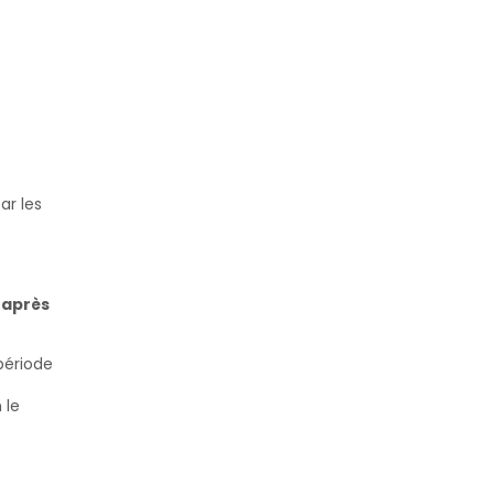
ar les
 après
 période
 le