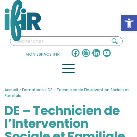
Panneau de gestion des cookies
Ouv
Facebook
Instagram
LinkedIn
YouTube
MON ESPACE IFIR
Channel
Accueil
>
Formations
>
DE – Technicien de l’Intervention Sociale et
Familiale
DE – Technicien de
l’Intervention
Sociale et Familiale