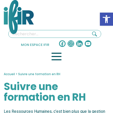
Panneau de gestion des cookies
Ouv
Facebook
Instagram
LinkedIn
YouTube
MON ESPACE IFIR
Channel
Accueil
>
Suivre une formation en RH
Suivre une
formation en RH
Les Ressources Humaines, c’est bien plus que la gestion