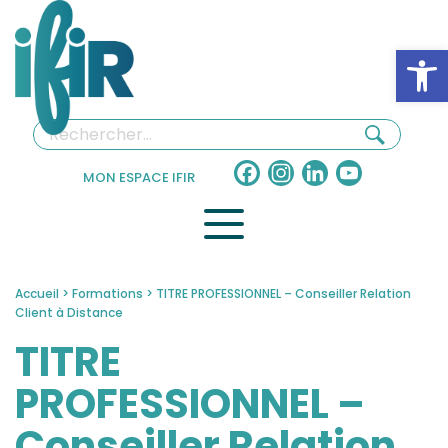
Panneau de gestion des cookies
Ouv
Facebook
Instagram
LinkedIn
YouTube
MON ESPACE IFIR
Channel
Accueil
>
Formations
>
TITRE PROFESSIONNEL – Conseiller Relation
Client à Distance
TITRE
PROFESSIONNEL –
Conseiller Relation