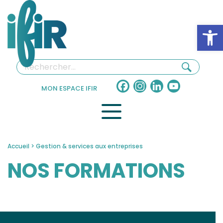
Panneau de gestion des cookies
Ouv
Facebook
Instagram
LinkedIn
YouTube
MON ESPACE IFIR
Channel
Accueil
>
Gestion & services aux entreprises
NOS FORMATIONS