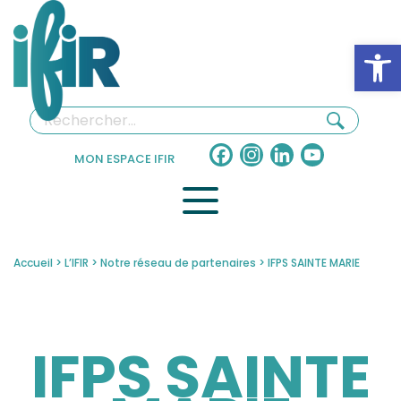
Panneau de gestion des cookies
Ouv
Facebook
Instagram
LinkedIn
YouTube
MON ESPACE IFIR
Channel
Accueil
>
L’IFIR
>
Notre réseau de partenaires
>
IFPS SAINTE MARIE
IFPS SAINTE