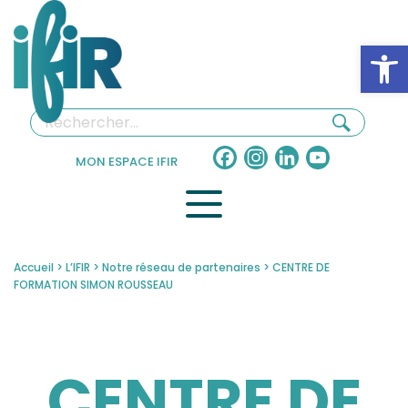
Panneau de gestion des cookies
Ouv
Facebook
Instagram
LinkedIn
YouTube
MON ESPACE IFIR
Channel
Accueil
>
L’IFIR
>
Notre réseau de partenaires
>
CENTRE DE
FORMATION SIMON ROUSSEAU
CENTRE DE