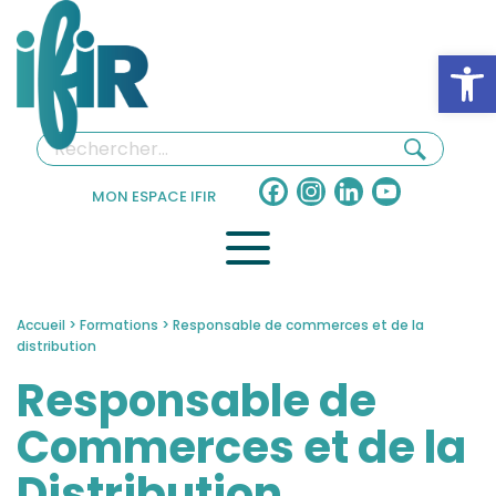
Panneau de gestion des cookies
Ouv
Facebook
Instagram
LinkedIn
YouTube
MON ESPACE IFIR
Channel
Accueil
>
Formations
>
Responsable de commerces et de la
distribution
Responsable de
Commerces et de la
Distribution