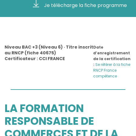
Je télécharge la fiche programme
Niveau BAC +3 (Niveau 6) · Titre inscrit
Date
au RNCP (fiche 40675)
d’enregistrement
Certificateur : CCI FRANCE
de la certification
:
Se référer à la fiche
RNCP France
compétence
LA FORMATION
RESPONSABLE DE
COMMERCES ET DE LA